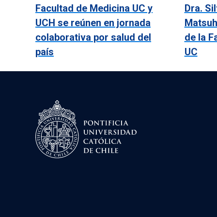
Facultad de Medicina UC y
Dra. Si
UCH se reúnen en jornada
Matsuh
colaborativa por salud del
de la F
país
UC