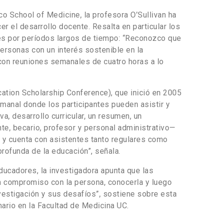
sco School of Medicine, la profesora O’Sullivan ha
cer el desarrollo docente. Resalta en particular los
s por períodos largos de tiempo: “Reconozco que
rsonas con un interés sostenible en la
con reuniones semanales de cuatro horas a lo
ation Scholarship Conference), que inició en 2005
manal donde los participantes pueden asistir y
a, desarrollo curricular, un resumen, un
nte, becario, profesor y personal administrativo—
s y cuenta con asistentes tanto regulares como
rofunda de la educación”, señala.
ducadores, la investigadora apunta que las
un compromiso con la persona, conocerla y luego
nvestigación y sus desafíos”, sostiene sobre esta
nario en la Facultad de Medicina UC.