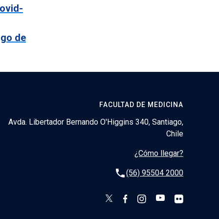
covid-
sgo de
FACULTAD DE MEDICINA
Avda. Libertador Bernando O'Higgins 340, Santiago,
Chile
¿Cómo llegar?
phone
(56) 95504 2000