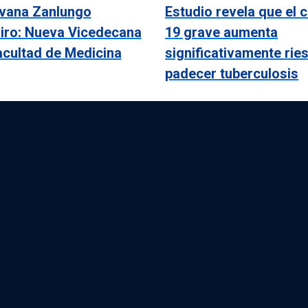
lvana Zanlungo
Estudio revela que el 
iro: Nueva Vicedecana
19 grave aumenta
acultad de Medicina
significativamente rie
padecer tuberculosis