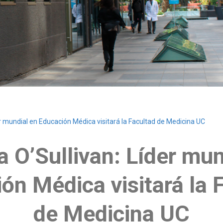
der mundial en Educación Médica visitará la Facultad de Medicina UC
a O’Sullivan: Líder mu
ón Médica visitará la 
de Medicina UC