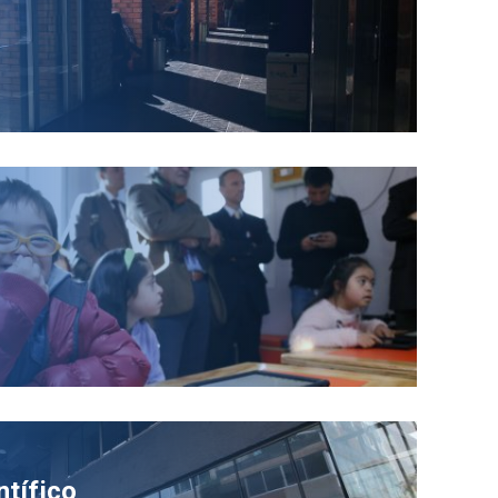
ntífico