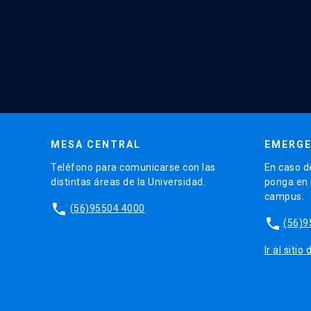
MESA CENTRAL
EMERGE
Teléfono para comunicarse con las
En caso d
distintas áreas de la Universidad.
ponga en r
campus.
phone
(56)95504 4000
phone
(56)9
Ir al siti