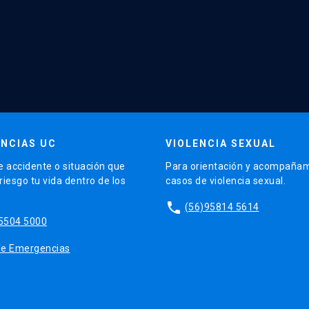
NCIAS UC
VIOLENCIA SEXUAL
e accidente o situación que
Para orientación y acompañam
iesgo tu vida dentro de los
casos de violencia sexual.
phone
(56)95814 5614
5504 5000
o de Emergencias