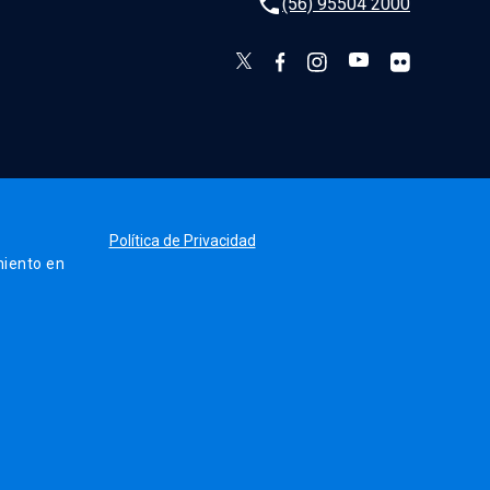
phone
(56) 95504 2000
Política de Privacidad
iento en