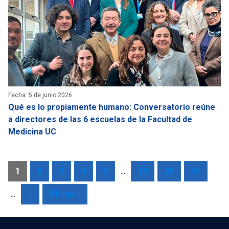
Fecha: 5 de junio 2026
Qué es lo propiamente humano: Conversatorio reúne
a directores de las 6 escuelas de la Facultad de
Medicina UC
1
2
3
4
5
...
10
20
30
...
»
Última »