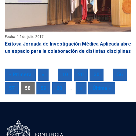
Fecha: 14 de julio 2017
Exitosa Jornada de Investigación Médica Aplicada abre
un espacio para la colaboración de distintas disciplinas
« Primera
«
...
10
20
30
...
56
57
58
59
60
...
»
Última »