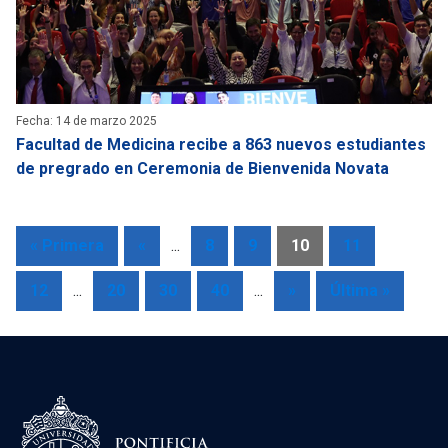
Fecha: 14 de marzo 2025
Facultad de Medicina recibe a 863 nuevos estudiantes
de pregrado en Ceremonia de Bienvenida Novata
« Primera
«
...
8
9
10
11
12
...
20
30
40
...
»
Última »