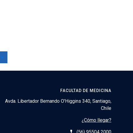
 »
FACULTAD DE MEDICINA
Avda. Libertador Bernando O'Higgins 340, Santiago,
Chile
¿Cómo llegar?
phone
(56) 95504 2000