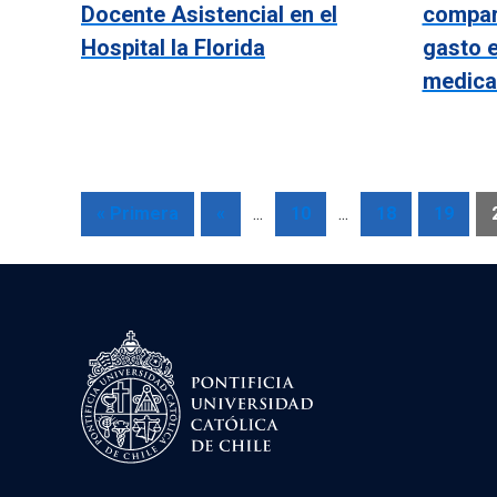
Docente Asistencial en el
compar
Hospital la Florida
gasto e
medica
« Primera
«
...
10
...
18
19