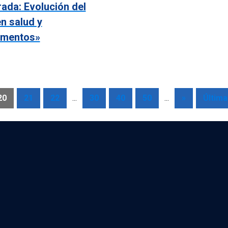
ada: Evolución del
n salud y
mentos»
20
21
22
...
30
40
50
...
»
Última