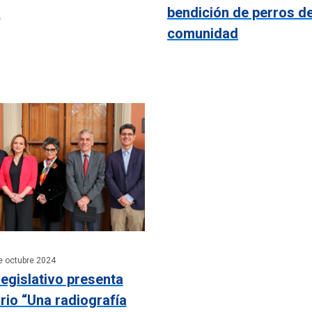
a
bendición de perros d
comunidad
e octubre 2024
egislativo presenta
io “Una radiografía