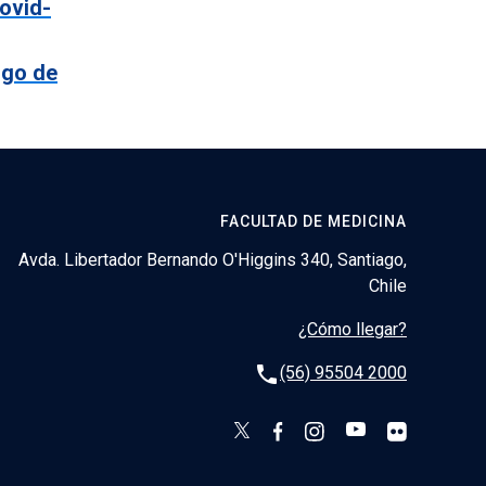
covid-
sgo de
FACULTAD DE MEDICINA
Avda. Libertador Bernando O'Higgins 340, Santiago,
Chile
¿Cómo llegar?
phone
(56) 95504 2000