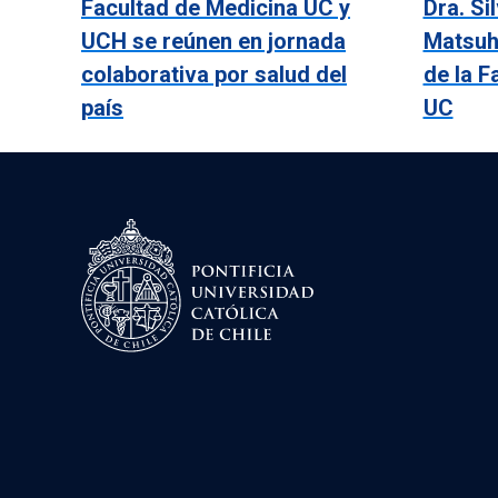
Facultad de Medicina UC y
Dra. Si
UCH se reúnen en jornada
Matsuh
colaborativa por salud del
de la F
país
UC