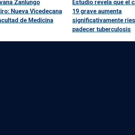
lvana Zanlungo
Estudio revela que el 
iro: Nueva Vicedecana
19 grave aumenta
acultad de Medicina
significativamente rie
padecer tuberculosis