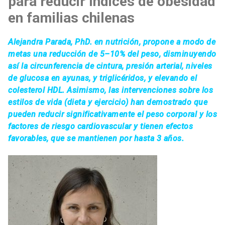
para reducir índices de obesidad
en familias chilenas
Alejandra Parada, PhD. en nutrición, propone a modo de
metas una reducción de 5–10% del peso, disminuyendo
así la circunferencia de cintura, presión arterial, niveles
de glucosa en ayunas, y triglicéridos, y elevando el
colesterol HDL. Asimismo, las intervenciones sobre los
estilos de vida (dieta y ejercicio) han demostrado que
pueden reducir significativamente el peso corporal y los
factores de riesgo cardiovascular y tienen efectos
favorables, que se mantienen por hasta 3 años.