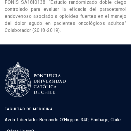
FONIS SA18I0138: “Estudio randomizado doble ciego
controlado para evaluar la eficacia del paracetamol
endovenoso asociado a opioides fuertes en el manejo
del dolor agudo en pacientes oncológicos adultos”
Colaborador (2018-2019).
FACULTAD DE MEDICINA
Avda. Libertador Bernando O'Higgins 340, Santiago, Chile