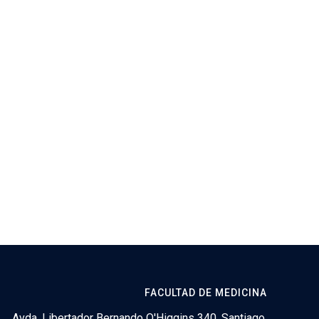
FACULTAD DE MEDICINA
Avda. Libertador Bernando O'Higgins 340, Santiago,