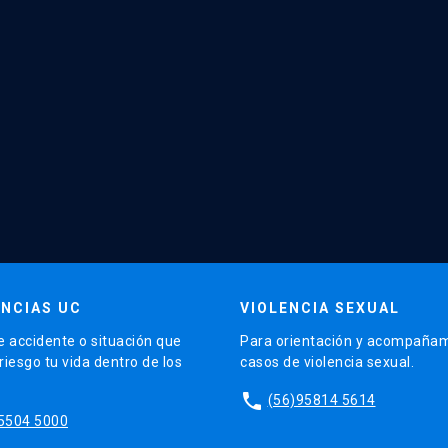
NCIAS UC
VIOLENCIA SEXUAL
e accidente o situación que
Para orientación y acompañam
iesgo tu vida dentro de los
casos de violencia sexual.
phone
(56)95814 5614
5504 5000