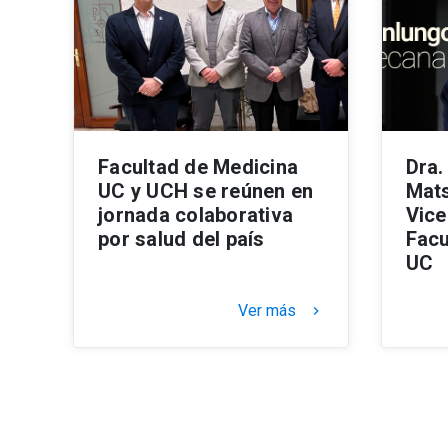
Facultad de Medicina
Dra.
UC y UCH se reúnen en
Mats
jornada colaborativa
Vice
por salud del país
Facu
UC
Ver más
keyboard_arrow_right