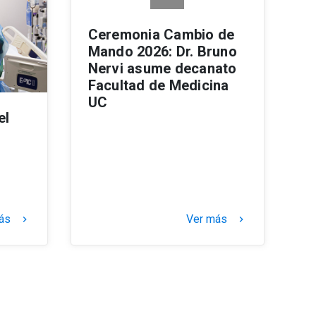
Ceremonia Cambio de
Mando 2026: Dr. Bruno
Nervi asume decanato
Facultad de Medicina
UC
el
Ver más
ás
keyboard_arrow_right
keyboard_arrow_right