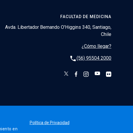
FACULTAD DE MEDICINA
Avda. Libertador Bernando O'Higgins 340, Santiago,
Chile
¿Cómo llegar?
phone
(56) 95504 2000
Política de Privacidad
iento en