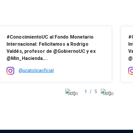
#ConocimientoUC al Fondo Monetario
#
Internacional: Felicitamos a Rodrigo
In
Valdés, profesor de @GobiernoUC y ex
V
@Min_Hacienda….
@
@ucatolicaoficial
1
/
5