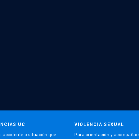
NCIAS UC
VIOLENCIA SEXUAL
e accidente o situación que
Para orientación y acompañam