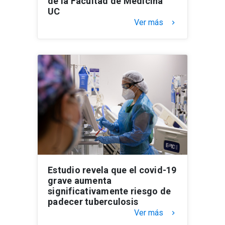
de la Facultad de Medicina
UC
Ver más
keyboard_arrow_right
Estudio revela que el covid-19
grave aumenta
significativamente riesgo de
padecer tuberculosis
Ver más
keyboard_arrow_right