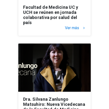
Facultad de Medicina UC y
UCH se reúnen en jornada
colaborativa por salud del
país
Ver más
keyboard_arrow_right
Dra. Silvana Zanlungo
Matsuhiro: Nueva Vicedecana